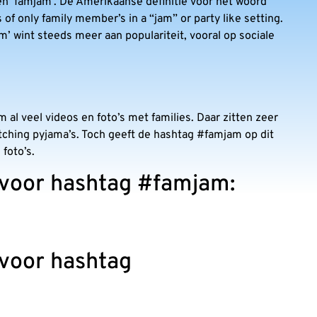
n ‘famjam’. De Amerikaanse definitie voor het woord
 of only family member’s in a “jam” or party like setting.
m’ wint steeds meer aan populariteit, vooral op sociale
al veel videos en foto’s met families. Daar zitten zeer
tching pyjama’s. Toch geeft de hashtag #famjam op dit
foto’s.
 voor hashtag #famjam:
 voor hashtag