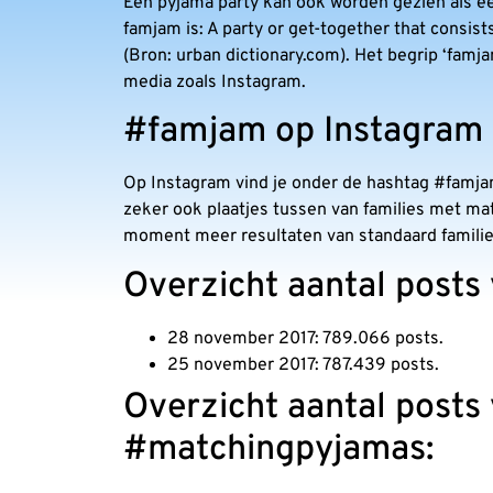
Een pyjama party kan ook worden gezien als ee
famjam is: A party or get-together that consists
(Bron: urban dictionary.com). Het begrip ‘famja
media zoals Instagram.
#famjam op Instagram
Op Instagram vind je onder de hashtag #famjam 
zeker ook plaatjes tussen van families met ma
moment meer resultaten van standaard familie 
Overzicht aantal posts
28 november 2017: 789.066 posts.
25 november 2017: 787.439 posts.
Overzicht aantal posts
#matchingpyjamas: