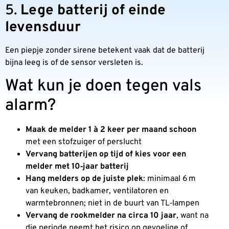
5.
Lege batterij of einde
levensduur
Een piepje zonder sirene betekent vaak dat de batterij
bijna leeg is of de sensor versleten is.
Wat kun je doen tegen vals
alarm?
Maak de melder 1 à 2 keer per maand schoon
met een stofzuiger of perslucht
Vervang batterijen op tijd of kies voor een
melder met 10‑jaar batterij
Hang melders op de juiste plek
: minimaal 6 m
van keuken, badkamer, ventilatoren en
warmtebronnen; niet in de buurt van TL‑lampen
Vervang de rookmelder na circa 10 jaar
, want na
die periode neemt het risico op gevoelige of