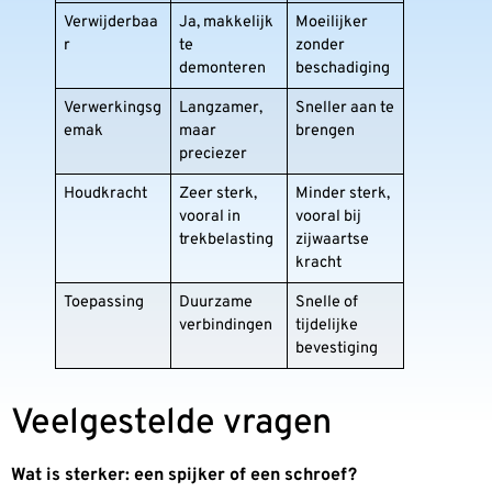
Verwijderbaa
Ja, makkelijk
Moeilijker
r
te
zonder
demonteren
beschadiging
Verwerkingsg
Langzamer,
Sneller aan te
emak
maar
brengen
preciezer
Houdkracht
Zeer sterk,
Minder sterk,
vooral in
vooral bij
trekbelasting
zijwaartse
kracht
Toepassing
Duurzame
Snelle of
verbindingen
tijdelijke
bevestiging
Veelgestelde vragen
Wat is sterker: een spijker of een schroef?