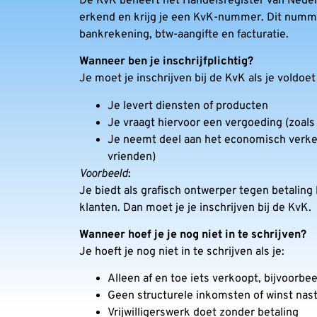
De KvK beheert het Handelsregister van Nederla
erkend en krijg je een KvK-nummer. Dit nummer
bankrekening, btw-aangifte en facturatie.
Wanneer ben je inschrijfplichtig?
Je moet je inschrijven bij de KvK als je voldoe
Je levert diensten of producten
Je vraagt hiervoor een vergoeding (zoals e
Je neemt deel aan het economisch verkeer
vrienden)
Voorbeeld
:
Je biedt als grafisch ontwerper tegen betaling 
klanten. Dan moet je je inschrijven bij de KvK.
Wanneer hoef je je nog niet in te schrijven?
Je hoeft je nog niet in te schrijven als je:
Alleen af en toe iets verkoopt, bijvoorbee
Geen structurele inkomsten of winst nast
Vrijwilligerswerk doet zonder betaling