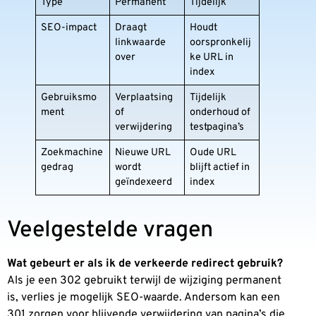
Type
Permanent
Tijdelijk
SEO-impact
Draagt
Houdt
linkwaarde
oorspronkelij
over
ke URL in
index
Gebruiksmo
Verplaatsing
Tijdelijk
ment
of
onderhoud of
verwijdering
testpagina’s
Zoekmachine
Nieuwe URL
Oude URL
gedrag
wordt
blijft actief in
geïndexeerd
index
Veelgestelde vragen
Wat gebeurt er als ik de verkeerde redirect gebruik?
Als je een 302 gebruikt terwijl de wijziging permanent
is, verlies je mogelijk SEO-waarde. Andersom kan een
301 zorgen voor blijvende verwijdering van pagina’s die