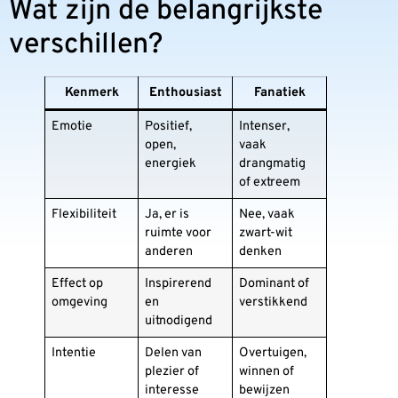
Wat zijn de belangrijkste
verschillen?
Kenmerk
Enthousiast
Fanatiek
Emotie
Positief,
Intenser,
open,
vaak
energiek
drangmatig
of extreem
Flexibiliteit
Ja, er is
Nee, vaak
ruimte voor
zwart-wit
anderen
denken
Effect op
Inspirerend
Dominant of
omgeving
en
verstikkend
uitnodigend
Intentie
Delen van
Overtuigen,
plezier of
winnen of
interesse
bewijzen