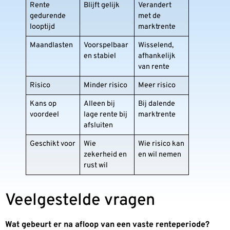
Rente
Blijft gelijk
Verandert
gedurende
met de
looptijd
marktrente
Maandlasten
Voorspelbaar
Wisselend,
en stabiel
afhankelijk
van rente
Risico
Minder risico
Meer risico
Kans op
Alleen bij
Bij dalende
voordeel
lage rente bij
marktrente
afsluiten
Geschikt voor
Wie
Wie risico kan
zekerheid en
en wil nemen
rust wil
Veelgestelde vragen
Wat gebeurt er na afloop van een vaste renteperiode?